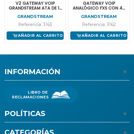
V2 GATEWAY VOIP
GATEWAY VOIP
GRANDSTREAM ATA DE 16
ANALÓGICO FXS CON 48
PUERTOS FXS + 1 PUERTO
PUERTOS FXO, PANTALLA
GRANDSTREAM
GRANDSTREAM
TELCO DE 50 PINS,
GRAFICA
P/MONTAJE EN RACK
Referencia: 3163
Referencia: 3162
AÑADIR AL CARRITO
AÑADIR AL CARRITO
INFORMACIÓN
LIBRO DE
RECLAMACIONES
POLÍTICAS
CATEGORÍAS