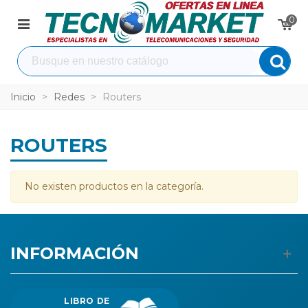
0
Inicio
>
Redes
>
Routers
ROUTERS
No existen productos en la categoría.
INFORMACIÓN
LIBRO DE