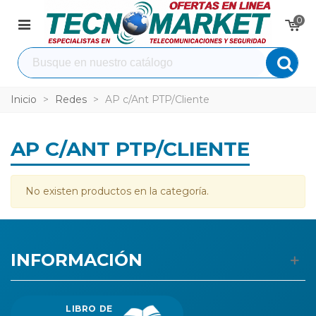
0
Inicio
>
Redes
>
AP c/Ant PTP/Cliente
AP C/ANT PTP/CLIENTE
No existen productos en la categoría.
INFORMACIÓN
LIBRO DE