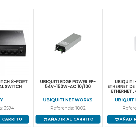
ITCH 8-PORT
UBIQUITI EDGE POWER EP-
UBIQUITI
AL SWITCH
54V-150W-AC 10/100
ETHERNET DE
ETHERNET .
:ETH
Y
UBIQUITI NETWORKS
UBIQUIT
a: 3594
Referencia: 1802
Refere
L CARRITO
AÑADIR AL CARRITO
AÑADIR