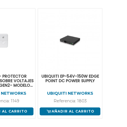
 - PROTECTOR
UBIQUITI EP-54V-150W EDGE
USW-PRO
 SOBRE VOLTAJES
POINT DC POWER SUPPLY
POE ADMI
 GEN2- MODELO
16 PUERT
-SP-GEN2
GB ET
I NETWORKS
UBIQUITI NETWORKS
UBIQ
ncia: 1149
Referencia: 1803
Ref
 AL CARRITO
AÑADIR AL CARRITO
AÑA