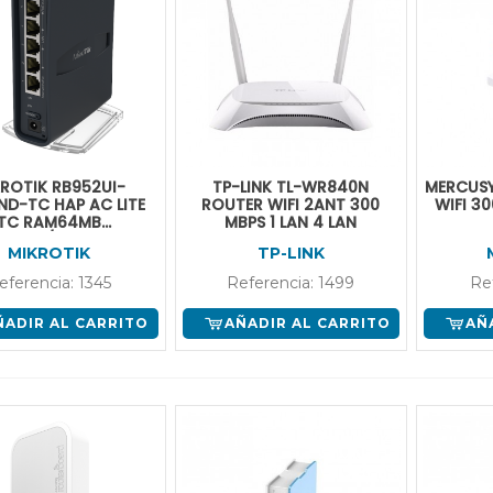
ROTIK RB952UI-
TP-LINK TL-WR840N
MERCUS
D-TC HAP AC LITE
ROUTER WIFI 2ANT 300
WIFI 3
TC RAM64MB
MBPS 1 LAN 4 LAN
5.8GHZ/23DBM
MIKROTIK
TP-LINK
Z/22DBM LV4 1USB
eferencia: 1345
Referencia: 1499
Re
ÑADIR AL CARRITO
AÑADIR AL CARRITO
AÑ