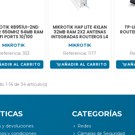
OTIK RB951UI-2ND
MIKROTIK HAP LITE 4XLAN
TP-L
R 650MHZ 64MB RAM
32MB RAM 2X2 ANTENAS
ROUTE
FI PORTS 10/100
INTEGRADAS ROUTEROS L4
MIKROTIK
MIKROTIK
eferencia: 353
Referencia: 1117
Re
ÑADIR AL CARRITO
AÑADIR AL CARRITO
AÑ
o 1-16 de 34 artículo(s)
TICAS
CATEGORÍAS
s y devoluciones
Redes
nos y condiciones
Cámaras de Seguridad