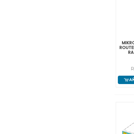
MIKR
ROUTER
RA
R
A