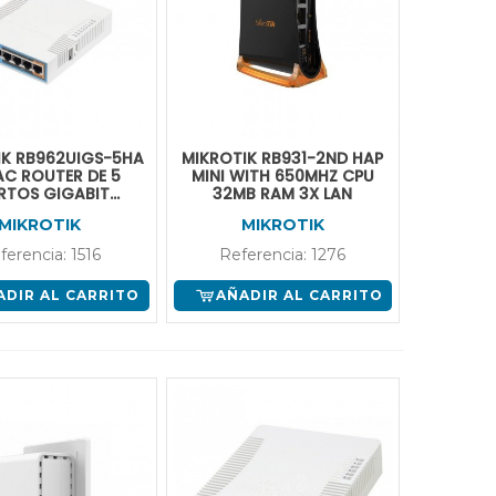
IK RB962UIGS-5HA
MIKROTIK RB931-2ND HAP
AC ROUTER DE 5
MINI WITH 650MHZ CPU
RTOS GIGABIT
32MB RAM 3X LAN
ET 1 PT SFP 1 USB
MIKROTIK
MIKROTIK
I DOBLE BANDA
ferencia: 1516
Referencia: 1276
ADIR AL CARRITO
AÑADIR AL CARRITO