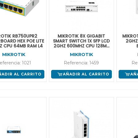
ROTIK RB750UPR2
MIKROTIK 8X GIGABIT
MIKROT
BOARD HEX POE LITE
SMART SWITCH 1X SFP LCD
2GHZ
Z CPU 64MB RAM L4
2GHZ 600MHZ CPU 128MB
RAM L5
MIKROTIK
MIKROTIK
eferencia: 1021
Referencia: 1459
Re
ÑADIR AL CARRITO
AÑADIR AL CARRITO
AÑ