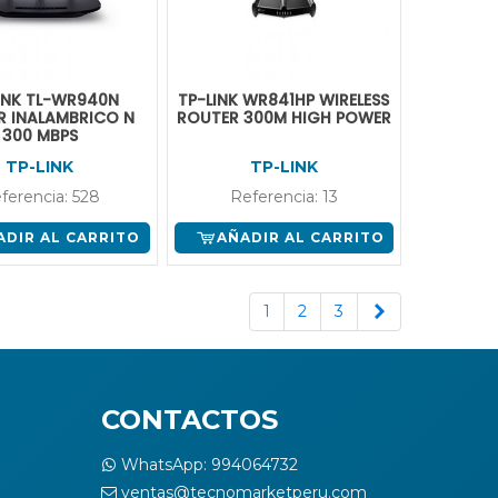
INK TL-WR940N
TP-LINK WR841HP WIRELESS
R INALAMBRICO N
ROUTER 300M HIGH POWER
300 MBPS
TP-LINK
TP-LINK
ferencia: 528
Referencia: 13
ADIR AL CARRITO
AÑADIR AL CARRITO
Siguiente
1
2
3
CONTACTOS
WhatsApp: 994064732
ventas@tecnomarketperu.com