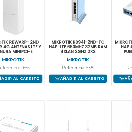
OTIK RBWARP- 2ND
MIKROTIK RB941-2ND-TC
MIKROT
 4G ANTENAS LTE Y
HAP LITE 650MHZ 32MB RAM
HAP 
NURA MINIPCI-E
4XLAN 2GHZ 2X2
PUE
ETHERN
MIKROTIK
MIKROTIK
WIF
eferencia: 1655
Referencia: 538
Re
ÑADIR AL CARRITO
AÑADIR AL CARRITO
AÑ