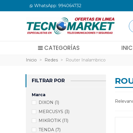
WhatsApp: 994064732
CATEGORÍAS
INIC
Inicio
>
Redes
>
Router Inalambrico
ROU
FILTRAR POR
Marca
Relevan
DIXON
(1)
MERCUSYS
(3)
MIKROTIK
(11)
TENDA
(7)