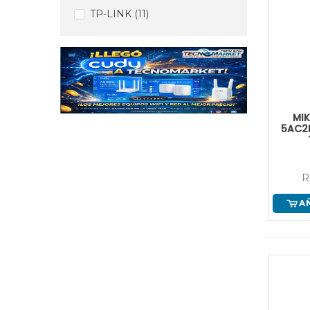
TP-LINK
(11)
MIK
5AC2N
2.4GH
R
A