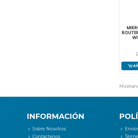
MIKR
ROUTE
WI
R
A
Mostrand
INFORMACIÓN
POLÍ
Sobre Nosotros
Envío
Contáctenos
Térmi