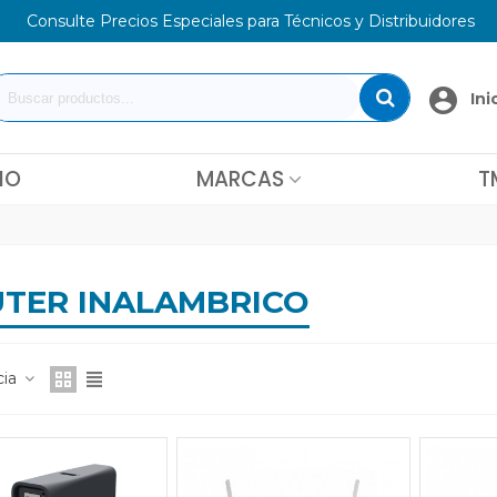
Consulte Precios Especiales para Técnicos y Distribuidores
Ini
IO
MARCAS
T
TER INALAMBRICO
cia