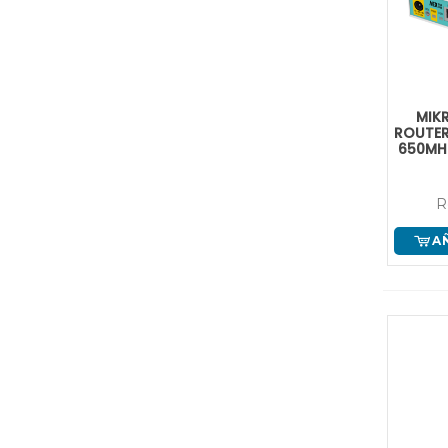
MIK
ROUTER
650MH
R
A