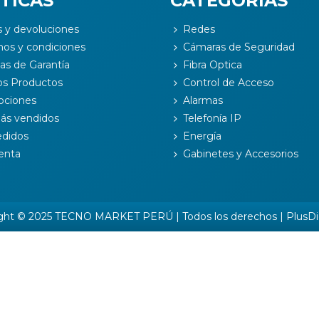
TICAS
CATEGORÍAS
s y devoluciones
Redes
nos y condiciones
Cámaras de Seguridad
cas de Garantía
Fibra Optica
s Productos
Control de Acceso
ciones
Alarmas
ás vendidos
Telefonía IP
edidos
Energía
enta
Gabinetes y Accesorios
ght © 2025 TECNO MARKET PERÚ | Todos los derechos |
PlusDi