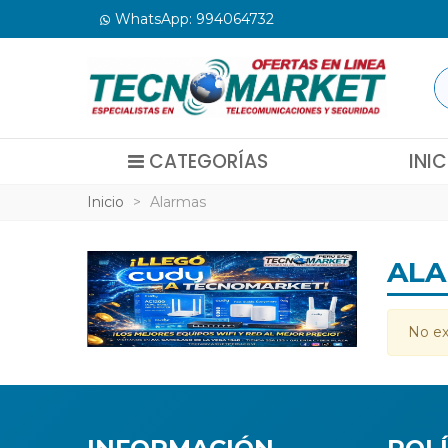
WhatsApp: 994064732
CATEGORÍAS
INIC
Inicio
>
Alarmas
AL
No ex