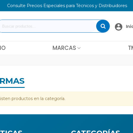
Consulte Precios Especiales para Técnicos y Distribuidores
Ini
IO
MARCAS
T
ARMAS
isten productos en la categoría.