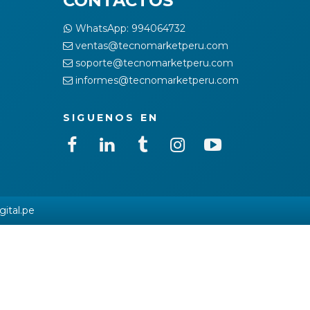
CONTACTOS
WhatsApp: 994064732
ventas@tecnomarketperu.com
soporte@tecnomarketperu.com
informes@tecnomarketperu.com
SIGUENOS EN
gital.pe