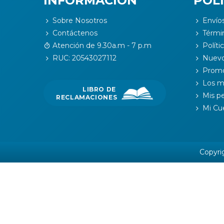
INFORMACIÓN
POLÍ
Sobre Nosotros
Envío
Contáctenos
Térmi
Atención de 9.30a.m - 7 p.m
Políti
RUC: 20543027112
Nuevo
Promo
Los m
LIBRO DE
Mis p
RECLAMACIONES
Mi Cu
Copyri