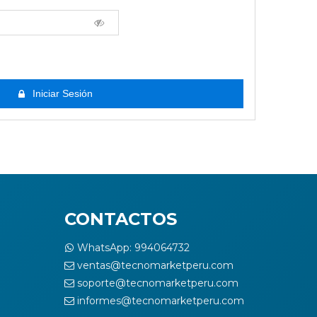
Iniciar Sesión
CONTACTOS
WhatsApp: 994064732
ventas@tecnomarketperu.com
soporte@tecnomarketperu.com
informes@tecnomarketperu.com