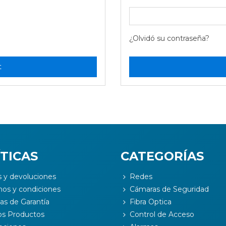
¿Olvidó su contraseña?
t
TICAS
CATEGORÍAS
s y devoluciones
Redes
nos y condiciones
Cámaras de Seguridad
cas de Garantía
Fibra Optica
s Productos
Control de Acceso