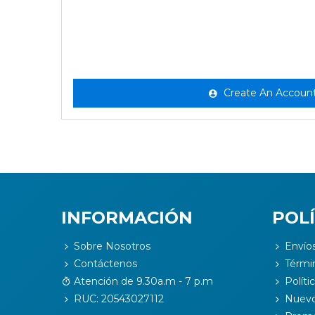
Create An Accoun
INFORMACIÓN
POLÍ
Sobre Nosotros
Envío
Contáctenos
Térmi
Atención de 9.30a.m - 7 p.m
Políti
RUC: 20543027112
Nuevo