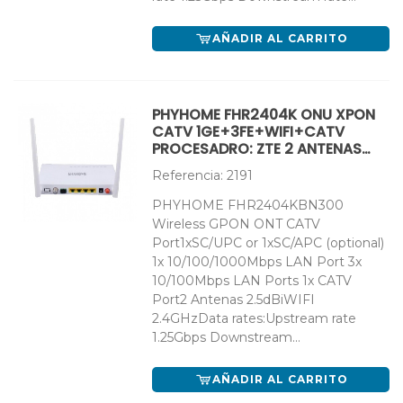
AÑADIR AL CARRITO
PHYHOME FHR2404K ONU XPON
CATV 1GE+3FE+WIFI+CATV
PROCESADRO: ZTE 2 ANTENAS
5DBI
Referencia: 2191
PHYHOME FHR2404KBN300
Wireless GPON ONT CATV
Port1xSC/UPC or 1xSC/APC (optional)
1x 10/100/1000Mbps LAN Port 3x
10/100Mbps LAN Ports 1x CATV
Port2 Antenas 2.5dBiWIFI
2.4GHzData rates:Upstream rate
1.25Gbps Downstream...
AÑADIR AL CARRITO