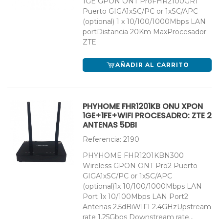
1GE GPON ONT ProFHR2100GR1
Puerto GIGA1xSC/PC or 1xSC/APC
(optional) 1 x 10/100/1000Mbps LAN
portDistancia 20Km MaxProcesador
ZTE
AÑADIR AL CARRITO
PHYHOME FHR1201KB ONU XPON
1GE+1FE+WIFI PROCESADRO: ZTE 2
ANTENAS 5DBI
Referencia: 2190
PHYHOME FHR1201KBN300
Wireless GPON ONT Pro2 Puerto
GIGA1xSC/PC or 1xSC/APC
(optional)1x 10/100/1000Mbps LAN
Port 1x 10/100Mbps LAN Port2
Antenas 2.5dBiWIFI 2.4GHzUpstream
rate 1.25Gbps Downstream rate...