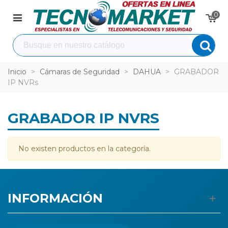
0
Inicio
>
Cámaras de Seguridad
>
DAHUA
>
GRABADOR
IP NVRs
GRABADOR IP NVRS
No existen productos en la categoría.
INFORMACIÓN