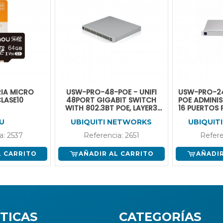
IA MICRO
USW-PRO-48-POE - UNIFI
USW-PRO-24
LASE10
48PORT GIGABIT SWITCH
POE ADMINIS
WITH 802.3BT POE, LAYER3
16 PUERTOS 
FEATURES AND SFP+
GB ETHER
U
UBIQUITI NETWORKS
UBIQUIT
a: 2537
Referencia: 2651
Refere
L CARRITO
AÑADIR AL CARRITO
AÑADIR
TICAS
CATEGORÍAS