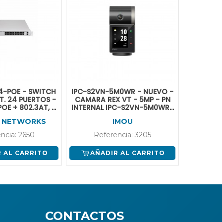
-POE - SWITCH
IPC-S2VN-5M0WR - NUEVO -
IMOU IPC
T. 24 PUERTOS -
CAMARA REX VT - 5MP - PN
3MP FUL
POE + 802.3AT, 8
INTERNAL IPC-S2VN-5M0WR-
CON
NET Y 2 SFP.
IMOU
I NETWORKS
IMOU
ncia: 2650
Referencia: 3205
Ref
 AL CARRITO
AÑADIR AL CARRITO
AÑA
CONTACTOS