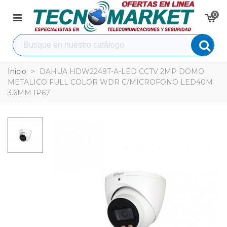
0
Inicio
>
DAHUA HDW2249T-A-LED CCTV 2MP DOMO
METALICO FULL COLOR WDR C/MICROFONO LED40M
3.6MM IP67