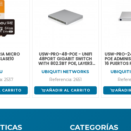
IA MICRO
USW-PRO-48-POE - UNIFI
USW-PRO-24
LASE10
48PORT GIGABIT SWITCH
POE ADMINIS
WITH 802.3BT POE, LAYER3
16 PUERTOS 
FEATURES AND SFP+
GB ETHER
U
UBIQUITI NETWORKS
UBIQUIT
a: 2537
Referencia: 2651
Refere
L CARRITO
AÑADIR AL CARRITO
AÑADIR
TICAS
CATEGORÍAS