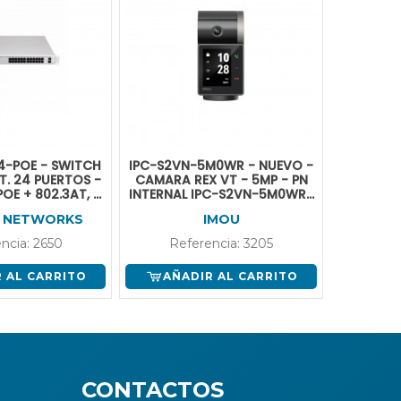
-POE - SWITCH
IPC-S2VN-5M0WR - NUEVO -
IMOU IPC
T. 24 PUERTOS -
CAMARA REX VT - 5MP - PN
3MP FUL
POE + 802.3AT, 8
INTERNAL IPC-S2VN-5M0WR-
CON
NET Y 2 SFP.
IMOU
I NETWORKS
IMOU
ncia: 2650
Referencia: 3205
Ref
 AL CARRITO
AÑADIR AL CARRITO
AÑA
CONTACTOS